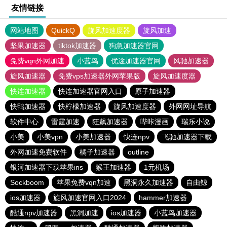
友情链接
网站地图
QuickQ
旋风加速度器
旋风加速
坚果加速器
tiktok加速器
狗急加速器官网
免费vqn外网加速
小蓝鸟
优途加速器官网
风驰加速器
旋风加速器
免费vps加速器外网苹果版
旋风加速度器
快连加速器
快连加速器官网入口
原子加速器
快鸭加速器
快柠檬加速器
旋风加速度器
外网网址导航
软件中心
雷霆加速
狂飙加速器
哔咔漫画
瑞乐小说
小美
小美vpn
小美加速器
快连npv
飞驰加速器下载
外网加速免费软件
橘子加速器
outline
银河加速器下载苹果ins
猴王加速器
1元机场
Sockboom
苹果免费vqn加速
黑洞永久加速器
自由鲸
ios加速器
旋风加速官网入口2024
hammer加速器
酷通npv加速器
黑洞加速
ios加速器
小蓝鸟加速器