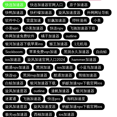
快连加速器
快连加速器官网入口
原子加速器
快鸭加速器
快柠檬加速器
旋风加速度器
外网网址导航
软件中心
雷霆加速
狂飙加速器
哔咔漫画
小美
小美vpn
小美加速器
快连npv
飞驰加速器下载
外网加速免费软件
橘子加速器
outline
银河加速器下载苹果ins
猴王加速器
1元机场
Sockboom
苹果免费vqn加速
黑洞永久加速器
自由鲸
ios加速器
旋风加速官网入口2024
hammer加速器
酷通npv加速器
黑洞加速
ios加速器
小蓝鸟加速器
快连vp
黑洞nvp加速器
酷通加速器
熊猫加速器
白鲸加速器
银河加速器下载
蚂蚁加速npv下载官网ios
旋风加速度器
outline
速帆加速器
银河加速器
迷雾通
飞驰加速器
快连pro
海鸥加速度
旋风加速度器
旋风加速度器
蚂蚁加速npv下载官网ios
极光vp加速器
西柚加速器
ios加速器