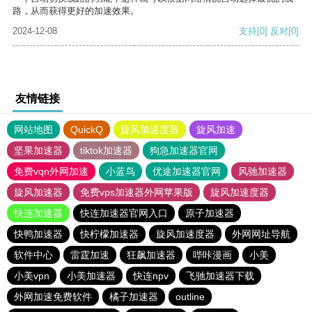
路，从而获得更好的加速效果。
2024-12-08
支持
[0]
反对
[0]
友情链接
网站地图
QuickQ
旋风加速度器
旋风加速
坚果加速器
tiktok加速器
狗急加速器官网
免费vqn外网加速
小蓝鸟
优途加速器官网
风驰加速器
旋风加速器
免费vps加速器外网苹果版
旋风加速度器
快连加速器
快连加速器官网入口
原子加速器
快鸭加速器
快柠檬加速器
旋风加速度器
外网网址导航
软件中心
雷霆加速
狂飙加速器
哔咔漫画
小美
小美vpn
小美加速器
快连npv
飞驰加速器下载
外网加速免费软件
橘子加速器
outline