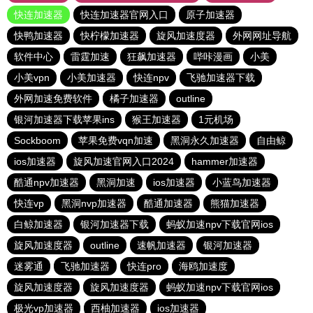
快连加速器
快连加速器官网入口
原子加速器
快鸭加速器
快柠檬加速器
旋风加速度器
外网网址导航
软件中心
雷霆加速
狂飙加速器
哔咔漫画
小美
小美vpn
小美加速器
快连npv
飞驰加速器下载
外网加速免费软件
橘子加速器
outline
银河加速器下载苹果ins
猴王加速器
1元机场
Sockboom
苹果免费vqn加速
黑洞永久加速器
自由鲸
ios加速器
旋风加速官网入口2024
hammer加速器
酷通npv加速器
黑洞加速
ios加速器
小蓝鸟加速器
快连vp
黑洞nvp加速器
酷通加速器
熊猫加速器
白鲸加速器
银河加速器下载
蚂蚁加速npv下载官网ios
旋风加速度器
outline
速帆加速器
银河加速器
迷雾通
飞驰加速器
快连pro
海鸥加速度
旋风加速度器
旋风加速度器
蚂蚁加速npv下载官网ios
极光vp加速器
西柚加速器
ios加速器