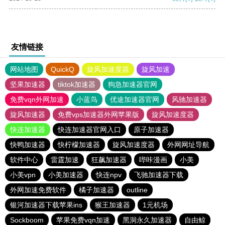
友情链接
网站地图
QuickQ
旋风加速度器
旋风加速
坚果加速器
tiktok加速器
狗急加速器官网
免费vqn外网加速
小蓝鸟
优途加速器官网
风驰加速器
旋风加速器
免费vps加速器外网苹果版
旋风加速度器
快连加速器
快连加速器官网入口
原子加速器
快鸭加速器
快柠檬加速器
旋风加速度器
外网网址导航
软件中心
雷霆加速
狂飙加速器
哔咔漫画
小美
小美vpn
小美加速器
快连npv
飞驰加速器下载
外网加速免费软件
橘子加速器
outline
银河加速器下载苹果ins
猴王加速器
1元机场
Sockboom
苹果免费vqn加速
黑洞永久加速器
自由鲸