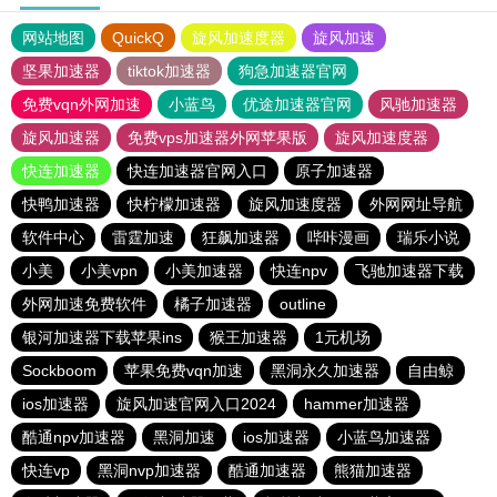
网站地图
QuickQ
旋风加速度器
旋风加速
坚果加速器
tiktok加速器
狗急加速器官网
免费vqn外网加速
小蓝鸟
优途加速器官网
风驰加速器
旋风加速器
免费vps加速器外网苹果版
旋风加速度器
快连加速器
快连加速器官网入口
原子加速器
快鸭加速器
快柠檬加速器
旋风加速度器
外网网址导航
软件中心
雷霆加速
狂飙加速器
哔咔漫画
瑞乐小说
小美
小美vpn
小美加速器
快连npv
飞驰加速器下载
外网加速免费软件
橘子加速器
outline
银河加速器下载苹果ins
猴王加速器
1元机场
Sockboom
苹果免费vqn加速
黑洞永久加速器
自由鲸
ios加速器
旋风加速官网入口2024
hammer加速器
酷通npv加速器
黑洞加速
ios加速器
小蓝鸟加速器
快连vp
黑洞nvp加速器
酷通加速器
熊猫加速器