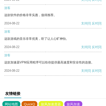
游客
这款软件的价格非常实惠，值得推荐。
2024-08-22
支持
[0]
反对
[0]
游客
这款游戏的音乐非常优美，听了让人心旷神怡。
2024-08-22
支持
[0]
反对
[0]
游客
这款加速器VPM应用程序可以给你提供最高速度和安全性的连接。
2024-08-22
支持
[0]
反对
[0]
友情链接
网站地图
QuickQ
旋风加速度器
旋风加速