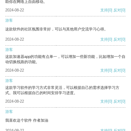
助你在网络上自由移动。
2024-08-22
支持
[0]
反对
[0]
游客
这款软件的社区氛围非常好，可以与其他用户交流学习心得。
2024-08-22
支持
[0]
反对
[0]
游客
这款加速器app的功能有点单一，可以增加一些新功能，比如增加一个自
动切换线路的功能。
2024-08-22
支持
[0]
反对
[0]
游客
这款学习软件的学习方式非常灵活，可以根据自己的需求选择学习方
式。我可以根据自己的时间安排学习进度。
2024-08-22
支持
[0]
反对
[0]
游客
我喜欢这个软件 作者加油
2024-08-22
支持
[0]
反对
[0]