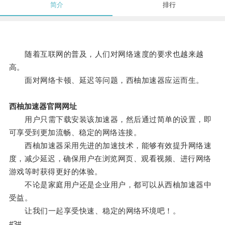
简介
排行
随着互联网的普及，人们对网络速度的要求也越来越
高。
面对网络卡顿、延迟等问题，西柚加速器应运而生。
西柚加速器官网网址
用户只需下载安装该加速器，然后通过简单的设置，即
可享受到更加流畅、稳定的网络连接。
西柚加速器采用先进的加速技术，能够有效提升网络速
度，减少延迟，确保用户在浏览网页、观看视频、进行网络
游戏等时获得更好的体验。
不论是家庭用户还是企业用户，都可以从西柚加速器中
受益。
让我们一起享受快速、稳定的网络环境吧！。
#3#