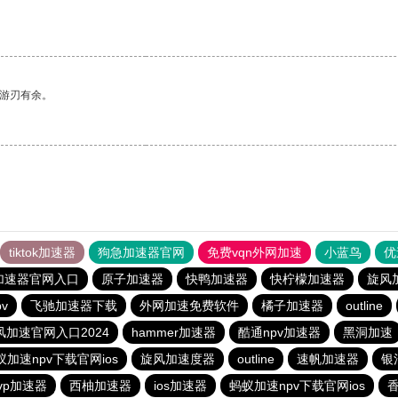
中游刃有余。
tiktok加速器
狗急加速器官网
免费vqn外网加速
小蓝鸟
优
加速器官网入口
原子加速器
快鸭加速器
快柠檬加速器
旋风
v
飞驰加速器下载
外网加速免费软件
橘子加速器
outline
风加速官网入口2024
hammer加速器
酷通npv加速器
黑洞加速
蚁加速npv下载官网ios
旋风加速度器
outline
速帆加速器
银
vp加速器
西柚加速器
ios加速器
蚂蚁加速npv下载官网ios