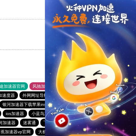
支持
[0]
反对
[0]
支持
[0]
反对
[0]
途加速器官网
风驰加速器
旋风加速器
加速度器
外网网址导航
软件中心
雷霆加速
狂飙加速器
银河加速器下载苹果ins
猴王加速器
1元机场
Sockboom
ios加速器
小蓝鸟加速器
快连vp
黑洞nvp加速器
河加速器
迷雾通
飞驰加速器
快连pro
海鸥加速度
香蕉加速器vp官网
大机场加速器
猎豹加速器
一元机场