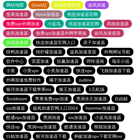
网站地图
QuickQ
旋风加速度器
旋风加速
坚果加速器
tiktok加速器
狗急加速器官网
免费vqn外网加速
小蓝鸟
优途加速器官网
风驰加速器
旋风加速器
免费vps加速器外网苹果版
旋风加速度器
快连加速器
快连加速器官网入口
原子加速器
快鸭加速器
快柠檬加速器
旋风加速度器
外网网址导航
软件中心
雷霆加速
狂飙加速器
哔咔漫画
瑞乐小说
小美
小美vpn
小美加速器
快连npv
飞驰加速器下载
外网加速免费软件
橘子加速器
outline
银河加速器下载苹果ins
猴王加速器
1元机场
Sockboom
苹果免费vqn加速
黑洞永久加速器
自由鲸
ios加速器
旋风加速官网入口2024
hammer加速器
酷通npv加速器
黑洞加速
ios加速器
小蓝鸟加速器
快连vp
黑洞nvp加速器
酷通加速器
熊猫加速器
白鲸加速器
银河加速器下载
蚂蚁加速npv下载官网ios