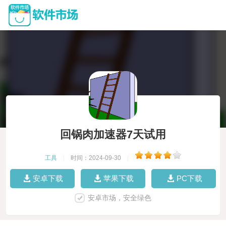
回锅肉加速器7天试用
工具
|
时间：2024-09-30
|
安卓下载
苹果下载
PC下载
安卓市场，安全绿色