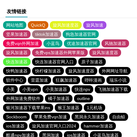
友情链接
网站地图
QuickQ
旋风加速度器
旋风加速
坚果加速器
tiktok加速器
狗急加速器官网
免费vqn外网加速
小蓝鸟
优途加速器官网
风驰加速器
旋风加速器
免费vps加速器外网苹果版
旋风加速度器
快连加速器
快连加速器官网入口
原子加速器
快鸭加速器
快柠檬加速器
旋风加速度器
外网网址导航
软件中心
雷霆加速
狂飙加速器
哔咔漫画
瑞乐小说
小美
小美vpn
小美加速器
快连npv
飞驰加速器下载
外网加速免费软件
橘子加速器
outline
银河加速器下载苹果ins
猴王加速器
1元机场
Sockboom
苹果免费vqn加速
黑洞永久加速器
自由鲸
ios加速器
旋风加速官网入口2024
hammer加速器
酷通npv加速器
黑洞加速
ios加速器
小蓝鸟加速器