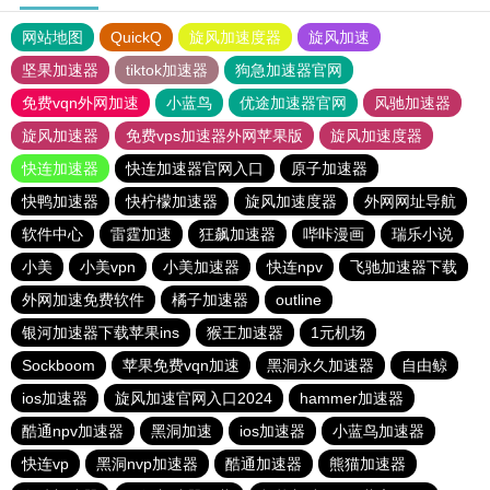
网站地图
QuickQ
旋风加速度器
旋风加速
坚果加速器
tiktok加速器
狗急加速器官网
免费vqn外网加速
小蓝鸟
优途加速器官网
风驰加速器
旋风加速器
免费vps加速器外网苹果版
旋风加速度器
快连加速器
快连加速器官网入口
原子加速器
快鸭加速器
快柠檬加速器
旋风加速度器
外网网址导航
软件中心
雷霆加速
狂飙加速器
哔咔漫画
瑞乐小说
小美
小美vpn
小美加速器
快连npv
飞驰加速器下载
外网加速免费软件
橘子加速器
outline
银河加速器下载苹果ins
猴王加速器
1元机场
Sockboom
苹果免费vqn加速
黑洞永久加速器
自由鲸
ios加速器
旋风加速官网入口2024
hammer加速器
酷通npv加速器
黑洞加速
ios加速器
小蓝鸟加速器
快连vp
黑洞nvp加速器
酷通加速器
熊猫加速器