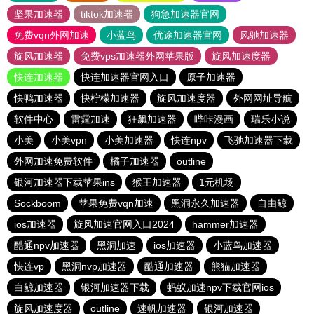
坚果加速器
tiktok加速器
狗急加速器官网
免费vqn外网加速
小蓝鸟
优途加速器官网
风驰加速器
旋风加速器
免费vps加速器外网苹果版
旋风加速度器
快连加速器
快连加速器官网入口
原子加速器
快鸭加速器
快柠檬加速器
旋风加速度器
外网网址导航
软件中心
雷霆加速
狂飙加速器
哔咔漫画
瑞乐小说
小美
小美vpn
小美加速器
快连npv
飞驰加速器下载
外网加速免费软件
橘子加速器
outline
银河加速器下载苹果ins
猴王加速器
1元机场
Sockboom
苹果免费vqn加速
黑洞永久加速器
自由鲸
ios加速器
旋风加速官网入口2024
hammer加速器
酷通npv加速器
黑洞加速
ios加速器
小蓝鸟加速器
快连vp
黑洞nvp加速器
酷通加速器
熊猫加速器
白鲸加速器
银河加速器下载
蚂蚁加速npv下载官网ios
旋风加速度器
outline
速帆加速器
银河加速器