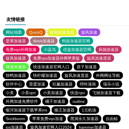
友情链接
网站地图
QuickQ
旋风加速度器
旋风加速
坚果加速器
tiktok加速器
狗急加速器官网
免费vqn外网加速
小蓝鸟
优途加速器官网
风驰加速器
旋风加速器
免费vps加速器外网苹果版
旋风加速度器
快连加速器
快连加速器官网入口
原子加速器
快鸭加速器
快柠檬加速器
旋风加速度器
外网网址导航
软件中心
雷霆加速
狂飙加速器
哔咔漫画
瑞乐小说
小美
小美vpn
小美加速器
快连npv
飞驰加速器下载
外网加速免费软件
橘子加速器
outline
银河加速器下载苹果ins
猴王加速器
1元机场
Sockboom
苹果免费vqn加速
黑洞永久加速器
自由鲸
ios加速器
旋风加速官网入口2024
hammer加速器