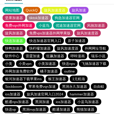
网站地图
QuickQ
旋风加速度器
旋风加速
坚果加速器
tiktok加速器
狗急加速器官网
免费vqn外网加速
小蓝鸟
优途加速器官网
风驰加速器
旋风加速器
免费vps加速器外网苹果版
旋风加速度器
快连加速器
快连加速器官网入口
原子加速器
快鸭加速器
快柠檬加速器
旋风加速度器
外网网址导航
软件中心
雷霆加速
狂飙加速器
哔咔漫画
瑞乐小说
小美
小美vpn
小美加速器
快连npv
飞驰加速器下载
外网加速免费软件
橘子加速器
outline
银河加速器下载苹果ins
猴王加速器
1元机场
Sockboom
苹果免费vqn加速
黑洞永久加速器
自由鲸
ios加速器
旋风加速官网入口2024
hammer加速器
酷通npv加速器
黑洞加速
ios加速器
小蓝鸟加速器
快连vp
黑洞nvp加速器
酷通加速器
熊猫加速器