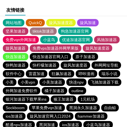
友情链接
网站地图
QuickQ
旋风加速度器
旋风加速
坚果加速器
tiktok加速器
狗急加速器官网
免费vqn外网加速
小蓝鸟
优途加速器官网
风驰加速器
旋风加速器
免费vps加速器外网苹果版
旋风加速度器
快连加速器
快连加速器官网入口
原子加速器
快鸭加速器
快柠檬加速器
旋风加速度器
外网网址导航
软件中心
雷霆加速
狂飙加速器
哔咔漫画
瑞乐小说
小美
小美vpn
小美加速器
快连npv
飞驰加速器下载
外网加速免费软件
橘子加速器
outline
银河加速器下载苹果ins
猴王加速器
1元机场
Sockboom
苹果免费vqn加速
黑洞永久加速器
自由鲸
ios加速器
旋风加速官网入口2024
hammer加速器
酷通npv加速器
黑洞加速
ios加速器
小蓝鸟加速器