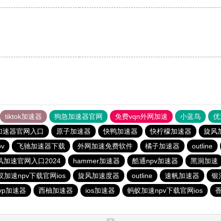
tiktok加速器
狗急加速器官网
免费vqn外网加速
小蓝鸟
优
加速器官网入口
原子加速器
快鸭加速器
快柠檬加速器
旋风
v
飞驰加速器下载
外网加速免费软件
橘子加速器
outline
风加速官网入口2024
hammer加速器
酷通npv加速器
黑洞加速
蚁加速npv下载官网ios
旋风加速度器
outline
速帆加速器
银
vp加速器
西柚加速器
ios加速器
蚂蚁加速npv下载官网ios