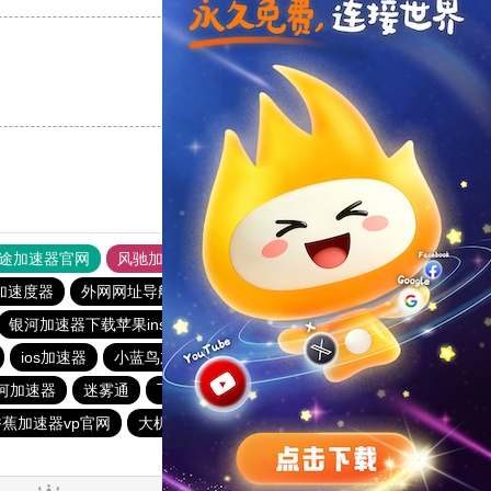
支持
[0]
反对
[0]
途加速器官网
风驰加速器
旋风加速器
加速度器
外网网址导航
软件中心
雷霆加速
狂飙加速器
银河加速器下载苹果ins
猴王加速器
1元机场
Sockboom
ios加速器
小蓝鸟加速器
快连vp
黑洞nvp加速器
河加速器
迷雾通
飞驰加速器
快连pro
海鸥加速度
香蕉加速器vp官网
大机场加速器
猎豹加速器
一元机场