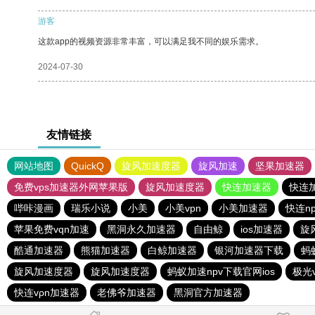
游客
这款app的视频资源非常丰富，可以满足我不同的娱乐需求。
2024-07-30
友情链接
网站地图
QuickQ
旋风加速度器
旋风加速
坚果加速器
免费vps加速器外网苹果版
旋风加速度器
快连加速器
快连
哔咔漫画
瑞乐小说
小美
小美vpn
小美加速器
快连np
苹果免费vqn加速
黑洞永久加速器
自由鲸
ios加速器
旋
酷通加速器
熊猫加速器
白鲸加速器
银河加速器下载
蚂
旋风加速度器
旋风加速度器
蚂蚁加速npv下载官网ios
极光
快连vρn加速器
老佛爷加速器
黑洞官方加速器