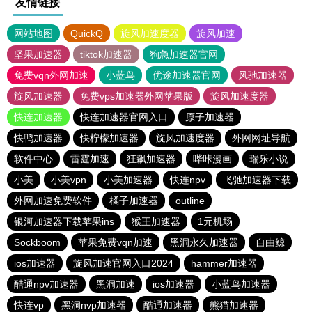
友情链接
网站地图
QuickQ
旋风加速度器
旋风加速
坚果加速器
tiktok加速器
狗急加速器官网
免费vqn外网加速
小蓝鸟
优途加速器官网
风驰加速器
旋风加速器
免费vps加速器外网苹果版
旋风加速度器
快连加速器
快连加速器官网入口
原子加速器
快鸭加速器
快柠檬加速器
旋风加速度器
外网网址导航
软件中心
雷霆加速
狂飙加速器
哔咔漫画
瑞乐小说
小美
小美vpn
小美加速器
快连npv
飞驰加速器下载
外网加速免费软件
橘子加速器
outline
银河加速器下载苹果ins
猴王加速器
1元机场
Sockboom
苹果免费vqn加速
黑洞永久加速器
自由鲸
ios加速器
旋风加速官网入口2024
hammer加速器
酷通npv加速器
黑洞加速
ios加速器
小蓝鸟加速器
快连vp
黑洞nvp加速器
酷通加速器
熊猫加速器